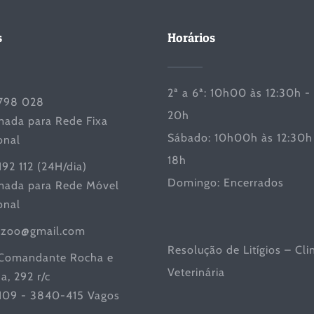
s
Horários
2ª a 6ª: 10h00 às 12:30h -
798 028
20h
ada para Rede Fixa
Sábado: 10h00h às 12:30h 
onal
18h
192 112 (24H/dia)
Domingo: Encerrados
ada para Rede Móvel
onal
iczoo@gmail.com
Resolução de Litígios – Cli
Comandante Rocha e
Veterinária
a, 292 r/c
 109 - 3840-415 Vagos