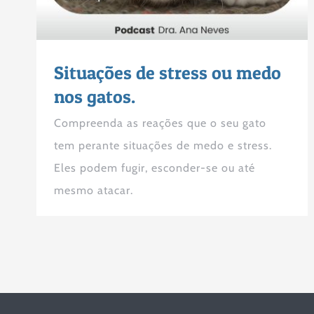
Situações de stress ou medo
nos gatos.
Compreenda as reações que o seu gato
tem perante situações de medo e stress.
Eles podem fugir, esconder-se ou até
mesmo atacar.