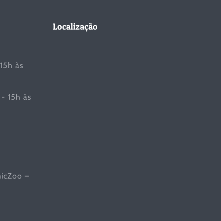
Localização
 15h às
- 15h às
nicZoo –