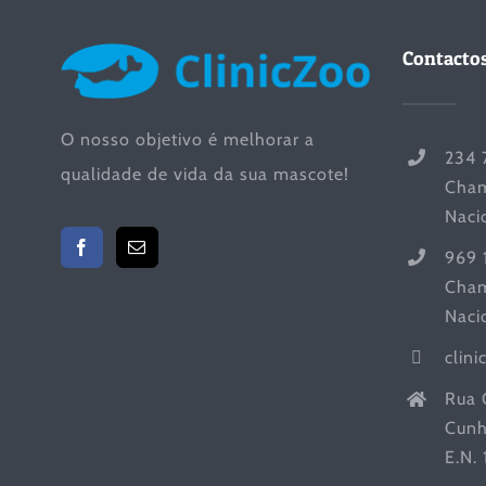
Contacto
O nosso objetivo é melhorar a
234 
qualidade de vida da sua mascote!
Cham
Naci
969 
Cham
Naci
clin
Rua 
Cunh
E.N.