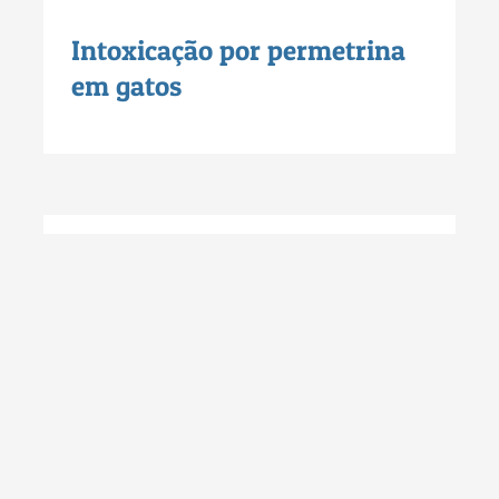
Intoxicação por permetrina
em gatos
Gatos – Amigos e Inimigos
0:00
0:00
O papel do médico
veterinário na conservação