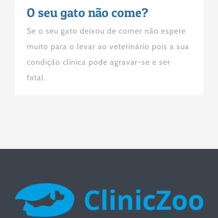
O seu gato não come?
Se o seu gato deixou de comer não espere
muito para o levar ao veterinário pois a sua
condição clínica pode agravar-se e ser
fatal.