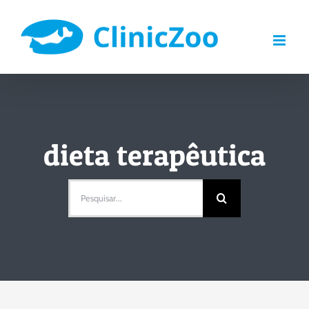
Skip
to
content
dieta terapêutica
Pesquisar