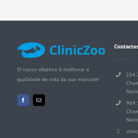
Contacto
O nosso objetivo é melhorar a
234 
qualidade de vida da sua mascote!
Cham
Naci
969 
Cham
Naci
clin