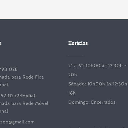
s
Horários
2ª a 6ª: 10h00 às 12:30h -
798 028
20h
ada para Rede Fixa
Sábado: 10h00h às 12:30h 
onal
18h
192 112 (24H/dia)
Domingo: Encerrados
ada para Rede Móvel
onal
iczoo@gmail.com