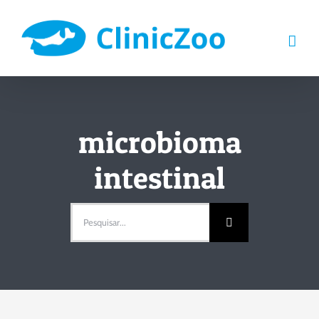
Skip
to
content
microbioma
intestinal
Pesquisar