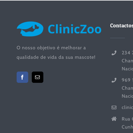
Contacto
O nosso objetivo é melhorar a
234 
qualidade de vida da sua mascote!
Cham
Naci
969 
Cham
Naci
clin
Rua 
Cunh