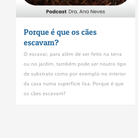
Porque é que os cães
escavam?
O escavar, para além de ser feito na terra
ou no jardim, também pode ser noutro tipo
de substrato como por exemplo no interior
da casa numa superfície lisa. Porque é que
os cães escavam?