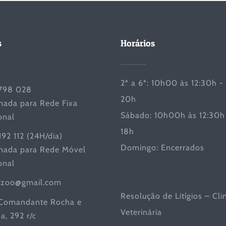
s
Horários
2ª a 6ª: 10h00 às 12:30h -
798 028
20h
ada para Rede Fixa
Sábado: 10h00h às 12:30h 
onal
18h
192 112 (24H/dia)
Domingo: Encerrados
ada para Rede Móvel
onal
iczoo@gmail.com
Resolução de Litígios – Cli
Comandante Rocha e
Veterinária
a, 292 r/c