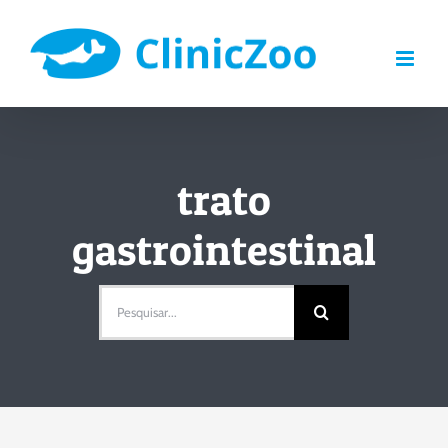
Skip
to
content
trato
gastrointestinal
Pesquisar