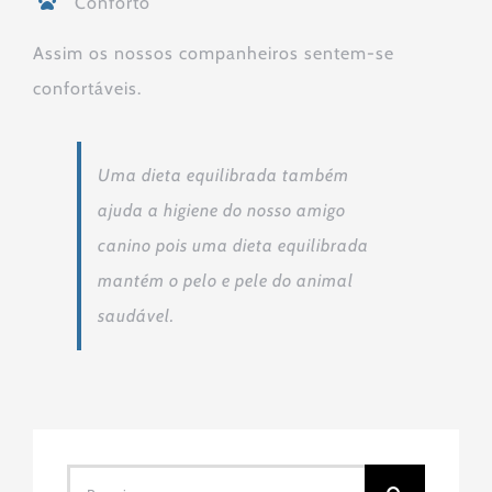
Conforto
Assim os nossos companheiros sentem-se
confortáveis.
Uma dieta equilibrada também
ajuda a higiene do nosso amigo
canino pois uma dieta equilibrada
mantém o pelo e pele do animal
saudável.
Pesquisar