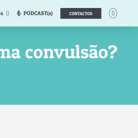
os
PODCAST(s)
CONTACTOS
 uma convulsão?