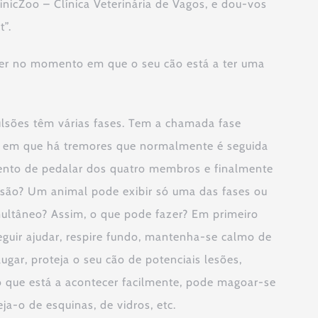
nicZoo – Clínica Veterinária de Vagos, e dou-vos
t”.
zer no momento em que o seu cão está a ter uma
ulsões têm várias fases. Tem a chamada fase
r, em que há tremores que normalmente é seguida
mento de pedalar dos quatro membros e finalmente
ulsão? Um animal pode exibir só uma das fases ou
multâneo? Assim, o que pode fazer? Em primeiro
eguir ajudar, respire fundo, mantenha-se calmo de
gar, proteja o seu cão de potenciais lesões,
o que está a acontecer facilmente, pode magoar-se
a-o de esquinas, de vidros, etc.