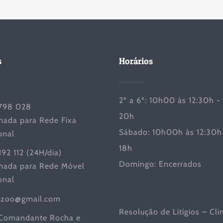
s
Horários
2ª a 6ª: 10h00 às 12:30h -
798 028
20h
ada para Rede Fixa
Sábado: 10h00h às 12:30h 
onal
18h
192 112 (24H/dia)
Domingo: Encerrados
ada para Rede Móvel
onal
iczoo@gmail.com
Resolução de Litígios – Cli
Comandante Rocha e