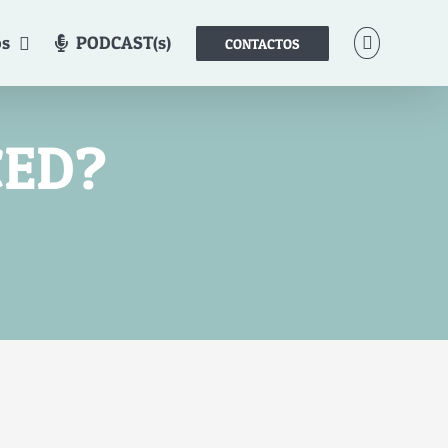
os
PODCAST(s)
CONTACTOS
CED?