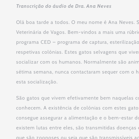
Transcrição do áudio de Dra. Ana Neves
Olá boa tarde a todos. O meu nome é Ana Neves. So
Veterinária de Vagos. Bem-vindos a mais uma rúbri
programa CED – programa de captura, esterilização
respetivas colónias. Estes gatos selvagens que vi
socializar com os humanos. Normalmente são anima
sétima semana, nunca contactaram sequer com o ho
esta socialização.
São gatos que vivem efetivamente bem naquelas c
conhecem. A existência de colónias com estes gat
consegue assegurar a alimentação e o bem-estar do
existem lutas entre eles, são transmitidas doença
que são zoonoses ou seja que são transmissíveis 