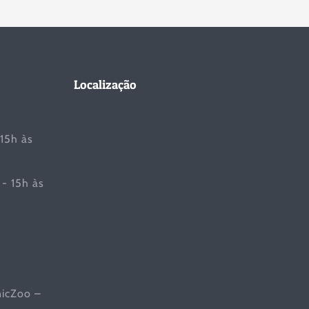
Localização
 15h às
- 15h às
nicZoo –