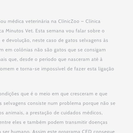
u médica veterinária na ClínicZoo – Clínica
ca Minutos Vet. Esta semana vou falar sobre o
 e devolução, neste caso de gatos selvagens às
vem em colónias não são gatos que se consigam
is que, desde o período que nasceram até à
mem e torna-se impossível de fazer esta ligação
ondições que é o meio em que cresceram e que
os selvagens consiste num problema porque não se
s animais, a prestação de cuidados médicos,
s entre eles e também podem transmitir doenças
ao ser humano. Assim este programa CED consegue