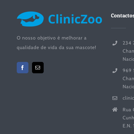
Contacto
O nosso objetivo é melhorar a
234 
qualidade de vida da sua mascote!
Cham
Naci
969 
Cham
Naci
clin
Rua 
Cunh
E.N.