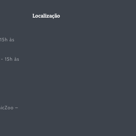
Localização
 15h às
- 15h às
nicZoo –