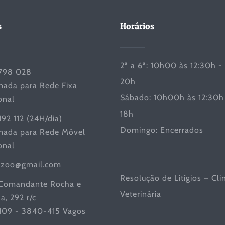
s
Horários
2ª a 6ª: 10h00 às 12:30h -
798 028
20h
ada para Rede Fixa
Sábado: 10h00h às 12:30h 
onal
18h
192 112 (24H/dia)
Domingo: Encerrados
ada para Rede Móvel
onal
iczoo@gmail.com
Resolução de Litígios – Cli
Comandante Rocha e
Veterinária
a, 292 r/c
 109 - 3840-415 Vagos