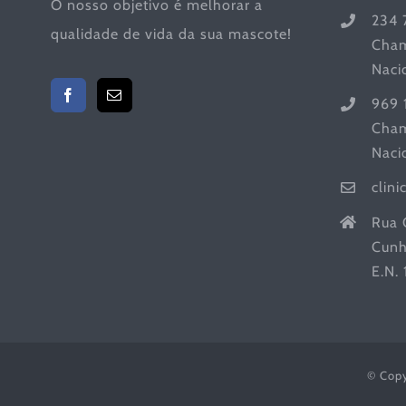
O nosso objetivo é melhorar a
234 
qualidade de vida da sua mascote!
Cham
Naci
969 
Cham
Naci
clin
Rua 
Cunh
E.N.
© Cop