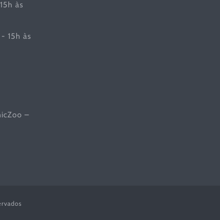
 15h às
- 15h às
nicZoo –
ervados