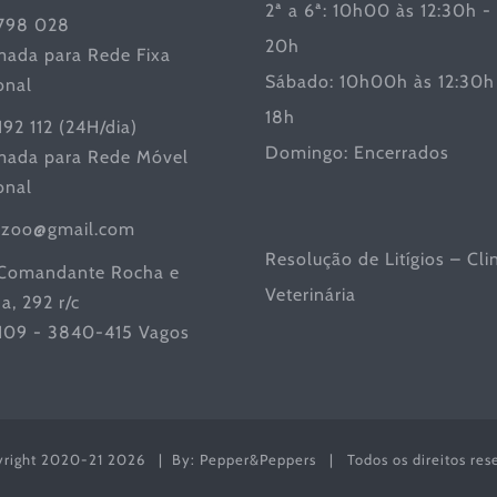
2ª a 6ª: 10h00 às 12:30h -
798 028
20h
ada para Rede Fixa
Sábado: 10h00h às 12:30h 
onal
18h
192 112 (24H/dia)
Domingo: Encerrados
ada para Rede Móvel
onal
iczoo@gmail.com
Resolução de Litígios – Cli
Comandante Rocha e
Veterinária
a, 292 r/c
 109 - 3840-415 Vagos
yright 2020-21
2026 | By: Pepper&Peppers | Todos os direitos res