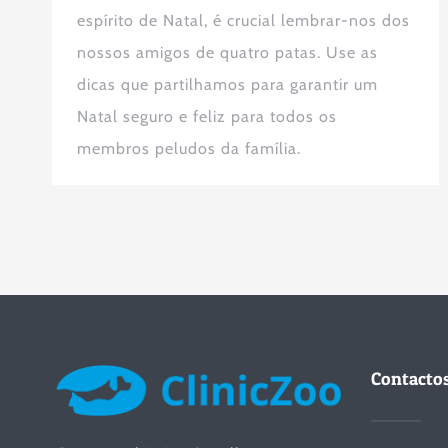
espírito de Natal, é crucial lembrar-nos dos
nossos amigos de quatro patas. Use as
dicas que partilhamos para garantir um
Natal seguro e feliz para todos os
membros peludos da família.
Contacto