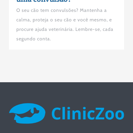
O seu cão tem convulsões? Mantenha a
calma, proteja o seu cão e você mesmo, e
procure ajuda veterinária. Lembre-se, cada
segundo conta.