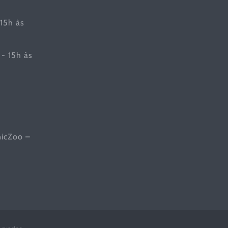
 15h às
- 15h às
nicZoo –