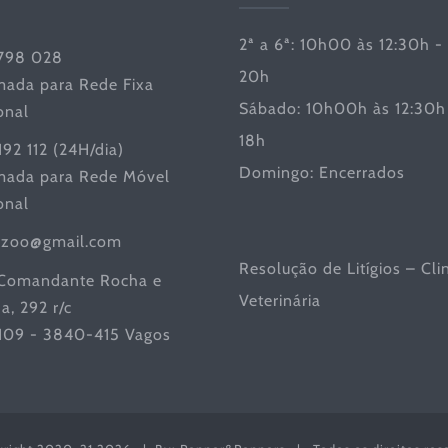
2ª a 6ª: 10h00 às 12:30h -
798 028
20h
ada para Rede Fixa
Sábado: 10h00h às 12:30h 
onal
18h
192 112 (24H/dia)
Domingo: Encerrados
ada para Rede Móvel
onal
iczoo@gmail.com
Resolução de Litígios – Cli
Comandante Rocha e
Veterinária
a, 292 r/c
 109 - 3840-415 Vagos