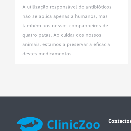
A utilização responsável de antibióticos
não se aplica apenas a humanos, mas
também aos nossos companheiros de
quatro patas. Ao cuidar dos nossos
animais, estamos a preservar a eficácia
destes medicamentos.
Contacto