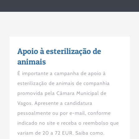
Apoio à esterilização de
animais
É importante a campanha de apoio à
esterilização de animais de companhia
promovida pela Câmara Municipal de
Vagos. Apresente a candidatura
pessoalmente ou por e-mail, conforme
indicado no site e receba o reembolso que
variam de 20 a 72 EUR. Saiba como.