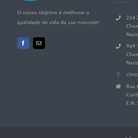
O nosso objetivo é melhorar a
234 
qualidade de vida da sua mascote!
Cham
Naci
969 
Cham
Naci
clin
Rua 
Cunh
E.N.