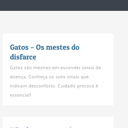
Gatos – Os mestes do
disfarce
Gatos são mestres em esconder sinais de
doença. Conheça os sutis sinais que
indicam desconforto. Cuidado precoce é
essencial!