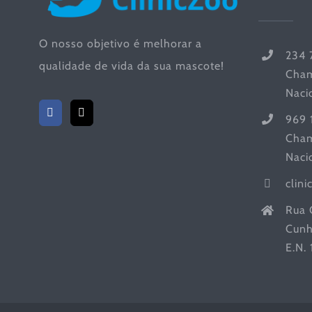
O nosso objetivo é melhorar a
234 
qualidade de vida da sua mascote!
Cham
Naci
969 
Cham
Naci
clin
Rua 
Cunh
E.N.