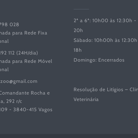
2ª a 6ª: 10h00 às 12:30h -
798 028
20h
ada para Rede Fixa
Sábado: 10h00h às 12:30h 
onal
18h
192 112 (24H/dia)
Domingo: Encerrados
ada para Rede Móvel
onal
iczoo@gmail.com
Resolução de Litígios – Cli
Comandante Rocha e
Veterinária
a, 292 r/c
 109 - 3840-415 Vagos