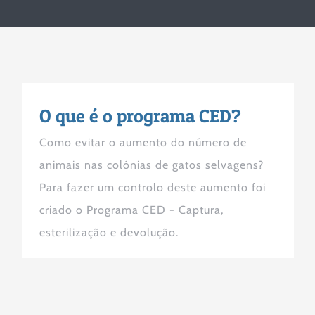
O que é o programa CED?
Como evitar o aumento do número de
animais nas colónias de gatos selvagens?
Para fazer um controlo deste aumento foi
criado o Programa CED - Captura,
esterilização e devolução.