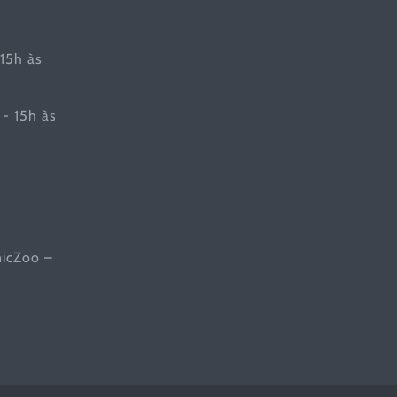
 15h às
- 15h às
nicZoo –