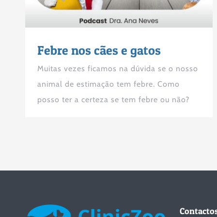
Febre nos cães e gatos
Muitas vezes ficamos na dúvida se o nosso
animal de estimação tem febre. Como
posso ter a certeza se tem febre ou não?
Contacto