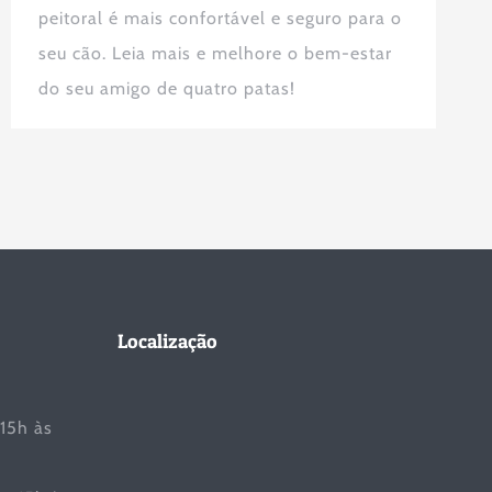
peitoral é mais confortável e seguro para o
seu cão. Leia mais e melhore o bem-estar
do seu amigo de quatro patas!
Localização
 15h às