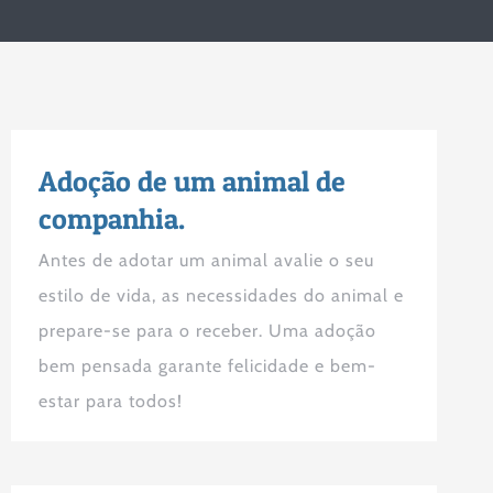
Adoção de um animal de
companhia.
Antes de adotar um animal avalie o seu
estilo de vida, as necessidades do animal e
prepare-se para o receber. Uma adoção
bem pensada garante felicidade e bem-
estar para todos!