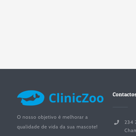
Contacto
O nosso objetivo é melhorar a
234 
qualidade de vida da sua mascote!
Cham