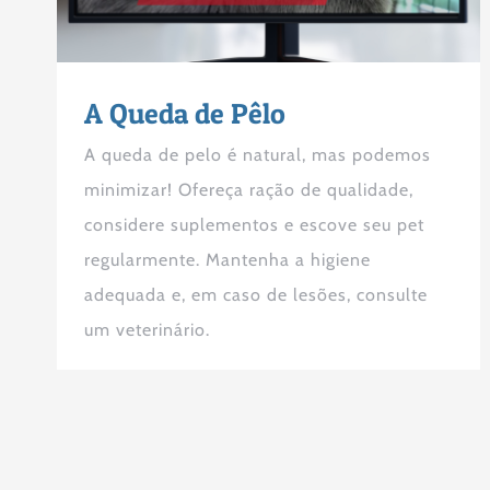
A Queda de Pêlo
A queda de pelo é natural, mas podemos
minimizar! Ofereça ração de qualidade,
considere suplementos e escove seu pet
regularmente. Mantenha a higiene
adequada e, em caso de lesões, consulte
um veterinário.