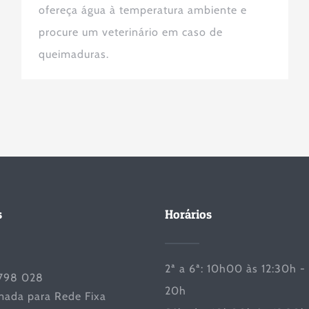
ofereça água à temperatura ambiente e
procure um veterinário em caso de
queimaduras.
s
Horários
2ª a 6ª: 10h00 às 12:30h -
798 028
20h
ada para Rede Fixa