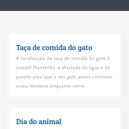
Taça de comida do gato
A localização da taça de comida do gato é
crucial! Mantenha-a afastada da água e da
parede para que o seu gato possa controlar
o seu território enquanto come.
Dia do animal