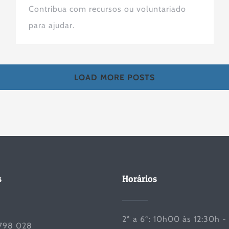
Contribua com recursos ou voluntariado
para ajudar.
LOAD MORE POSTS
s
Horários
2ª a 6ª: 10h00 às 12:30h -
798 028