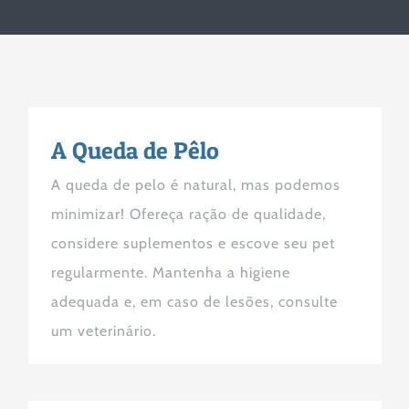
A Queda de Pêlo
A queda de pelo é natural, mas podemos
minimizar! Ofereça ração de qualidade,
considere suplementos e escove seu pet
regularmente. Mantenha a higiene
adequada e, em caso de lesões, consulte
um veterinário.