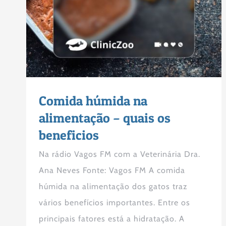
Comida húmida na
alimentação – quais os
beneficios
Na rádio Vagos FM com a Veterinária Dra.
Ana Neves Fonte: Vagos FM A comida
húmida na alimentação dos gatos traz
vários benefícios importantes. Entre os
principais fatores está a hidratação. A