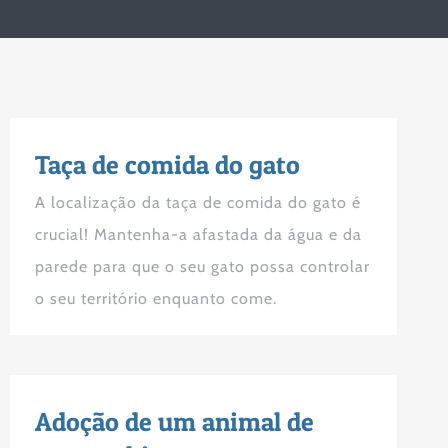
Taça de comida do gato
A localização da taça de comida do gato é
crucial! Mantenha-a afastada da água e da
parede para que o seu gato possa controlar
o seu território enquanto come.
Adoção de um animal de